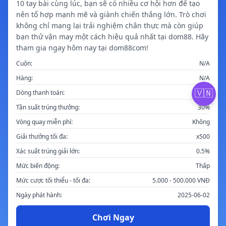
10 tay bài cùng lúc, bạn sẽ có nhiều cơ hội hơn để tạo
nên tổ hợp mạnh mẽ và giành chiến thắng lớn. Trò chơi
không chỉ mang lại trải nghiệm chân thực mà còn giúp
bạn thử vận may một cách hiệu quả nhất tại dom88. Hãy
tham gia ngay hôm nay tại dom88com!
Cuộn:
N/A
Hàng:
N/A
Dòng thanh toán:
🇻🇳
N/A
Tần suất trúng thưởng:
30%
Vòng quay miễn phí:
Không
Giải thưởng tối đa:
x500
Xác suất trúng giải lớn:
0.5%
Mức biến động:
Thấp
Mức cược tối thiểu - tối đa:
5.000 - 500.000 VNĐ
Ngày phát hành:
2025-06-02
Chơi Ngay