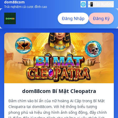
dom88com
🌐
📲 Tải Xuống
Trải nghiệm cá cược đỉnh cao
Đăng Nhập
Đăng Ký
dom88com Bí Mật Cleopatra
Đắm chìm vào bí ẩn của nữ hoàng Ai Cập trong Bí Mật
Cleopatra tại dom88com. Với hệ thống biểu tượng
phong phú và hiệu ứng hình ảnh sống động, đây chính