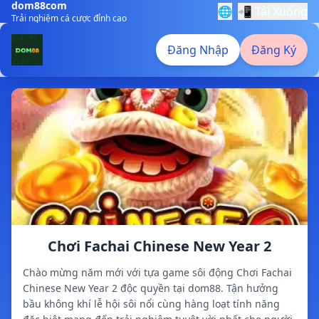
dom88com
🌐
📲 Tải Xuống
Trải nghiệm cá cược đỉnh cao
Đăng Nhập
Đăng Ký
Chơi Fachai Chinese New Year 2
Chào mừng năm mới với tựa game sôi động Chơi Fachai
Chinese New Year 2 độc quyền tại dom88. Tận hưởng
bầu không khí lễ hội sôi nổi cùng hàng loạt tính năng