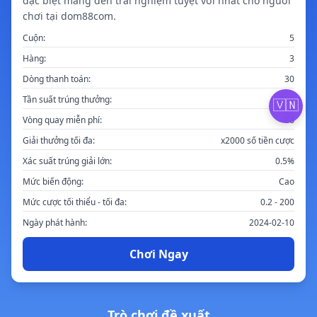
đặc biệt mang đến trải nghiệm tuyệt vời nhất cho người
chơi tại dom88com.
Cuộn:
5
Hàng:
3
Dòng thanh toán:
30
Tần suất trúng thưởng:
25%
🇻🇳
Vòng quay miễn phí:
Có
Giải thưởng tối đa:
x2000 số tiền cược
Xác suất trúng giải lớn:
0.5%
Mức biến động:
Cao
Mức cược tối thiểu - tối đa:
0.2 - 200
Ngày phát hành:
2024-02-10
Chơi Ngay
Trò chơi đề xuất