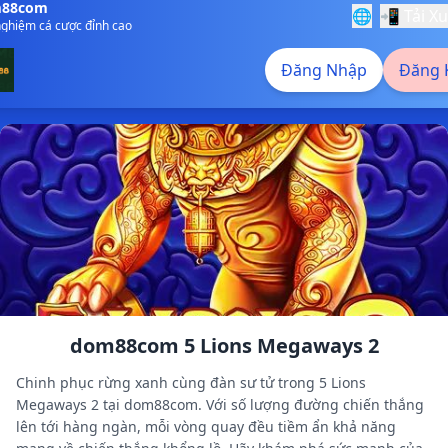
88com
🌐
📲 Tải X
nghiệm cá cược đỉnh cao
Đăng Nhập
Đăng 
dom88com 5 Lions Megaways 2
Chinh phục rừng xanh cùng đàn sư tử trong 5 Lions
Megaways 2 tại dom88com. Với số lượng đường chiến thắng
lên tới hàng ngàn, mỗi vòng quay đều tiềm ẩn khả năng