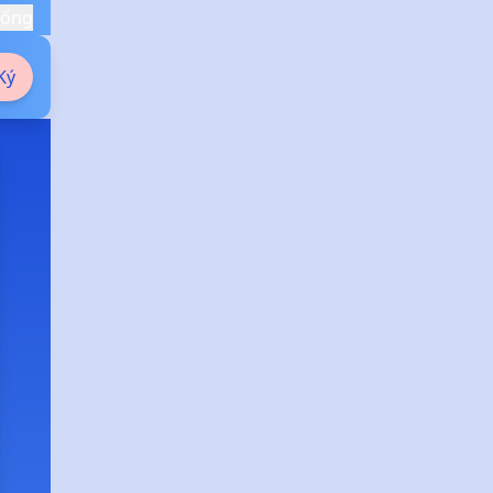
uống
Ký